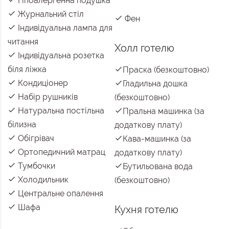
Гіпоалергенна подушка
Журнальний стіл
Фен
Індивідуальна лампа для
читання
Холл готелю
Індивідуальна розетка
біля ліжка
Праска (безкоштовно)
Кондиціонер
Гладильна дошка
Набір рушників
(безкоштовно)
Натуральна постільна
Пральна машинка (за
білизна
додаткову плату)
Обігрівач
Кава-машинка (за
Ортопедичний матрац
додаткову плату)
Тумбочки
Бутильована вода
Холодильник
(безкоштовно)
Центральне опалення
Шафа
Кухня готелю