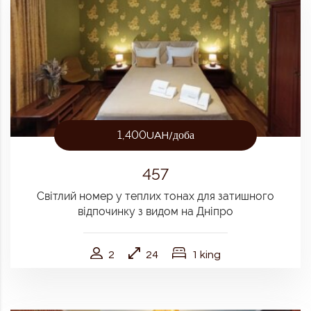
1,400
UAH/доба
457
Світлий номер у теплих тонах для затишного
відпочинку з видом на Дніпро
2
24
1 king