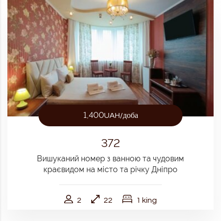
1,400
UAH/доба
372
Вишуканий номер з ванною та чудовим
краєвидом на місто та річку Дніпро
2
22
1 king