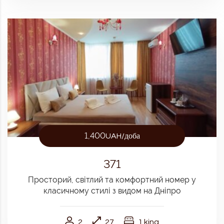
1,400
UAH/доба
371
Просторий, світлий та комфортний номер у
класичному стилі з видом на Дніпро
2
27
1 king